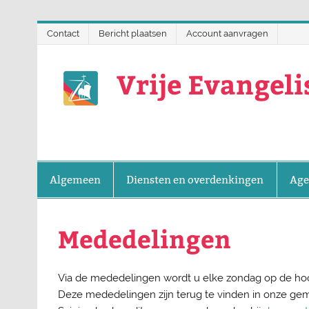
Doorgaan
Contact
Bericht plaatsen
Account aanvragen
naar
inhoud
Vrije Evangel
Algemeen
Diensten en overdenkingen
Age
Mededelingen
Via de mededelingen wordt u elke zondag op de ho
Deze mededelingen zijn terug te vinden in onze gem